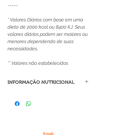
-----
* Valores Diários com base em uma
dieta de 2000 kcal ou 8400 KJ. Seus
valores diários podem ser maiores ou
menores dependendo de suas
necessidades.
** Valores não estabelecidos
INFORMAÇÃO NUTRICIONAL
Porção de 20 g (1 colher de sopa)
Quantidade por porção
Valor
70 kcal =
3%
energético
295 kJ
Carboidratos
13 g
4%
Email: